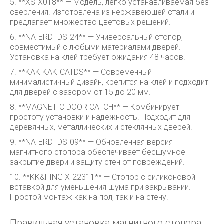
5. **XS-X018** — Модель, легко устанавливаемая без
сверления. Изготовлена из нержавеющей стали и
предлагает множество цветовых решений.
6. **NAIERDI DS-24** — Универсальный стопор,
совместимый с любыми материалами дверей.
Установка на клей требует ожидания 48 часов.
7. **KAK KAK-CATDS** — Современный
минималистичный дизайн, крепится на клей и подходит
для дверей с зазором от 15 до 20 мм.
8. **MAGNETIC DOOR CATCH** — Комбинирует
простоту установки и надежность. Подходит для
деревянных, металлических и стеклянных дверей.
9. **NAIERDI DS-09** — Обновленная версия
магнитного стопора обеспечивает бесшумное
закрытие двери и защиту стен от повреждений.
10. **KK&FING X-22311** — Стопор с силиконовой
вставкой для уменьшения шума при закрывании.
Простой монтаж как на пол, так и на стену.
Правильная установка магнитного стопора: