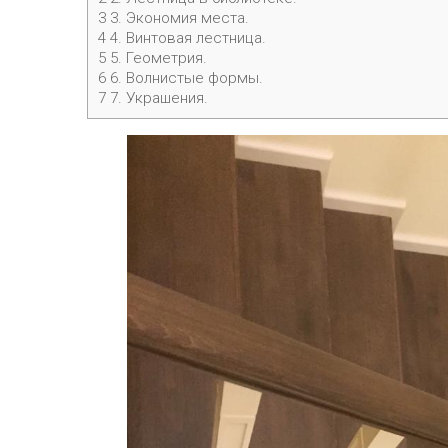
3
3. Экономия места.
4
4. Винтовая лестница.
5
5. Геометрия.
6
6. Волнистые формы.
7
7. Украшения.