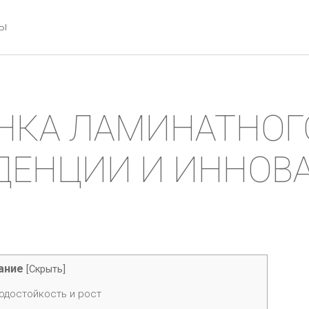
ты
КА ЛАМИНАТНОГО
ДЕНЦИИ И ИННОВ
ание
[
Скрыть
]
одостойкость и рост