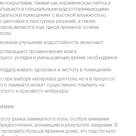
 покрытиями, такими как керамическая плитка и
батываются специальными водоотталкивающими
зоваться в помещениях с высокой влажностью,
е цветовых и текстурных решений, а также
еров являются еще одной причиной, почему
пола.
зможным улучшение водостойкости, включают:
едотвращают проникновение влаги.
роцесс укладки и уменьшающие время, необходимое
 поддерживать здоровье и чистоту в помещениях.
о при выборе материала для пола, но и в процессе
ого ламината может существенно повлиять на
тного и красивого интерьера.
демии
сту рынка ламинатного пола, особое внимание
предпочтениях, возникшим в результате пандемии. В
и проводить больше времени дома, что подстегнуло