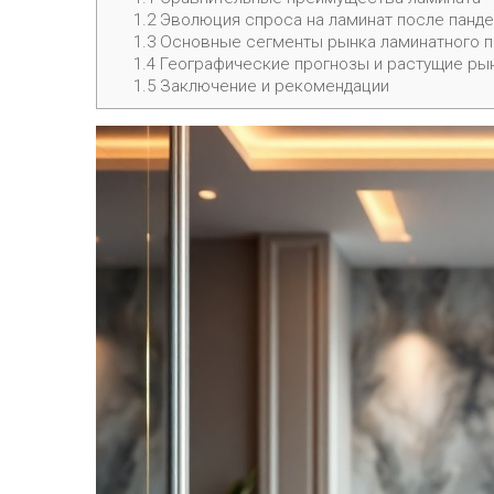
1.2
Эволюция спроса на ламинат после панд
1.3
Основные сегменты рынка ламинатного п
1.4
Географические прогнозы и растущие ры
1.5
Заключение и рекомендации