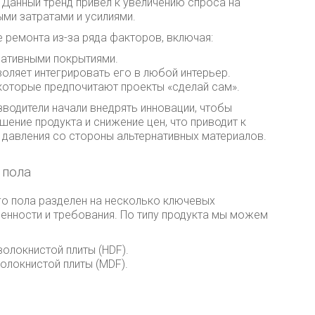
 Данный тренд привел к увеличению спроса на
ми затратами и усилиями.
 ремонта из-за ряда факторов, включая:
нативными покрытиями.
оляет интегрировать его в любой интерьер.
которые предпочитают проекты «сделай сам».
зводители начали внедрять инновации, чтобы
шение продукта и снижение цен, что приводит к
 давления со стороны альтернативных материалов.
 пола
го пола разделен на несколько ключевых
енности и требования. По типу продукта мы можем
олокнистой плиты (HDF).
олокнистой плиты (MDF).