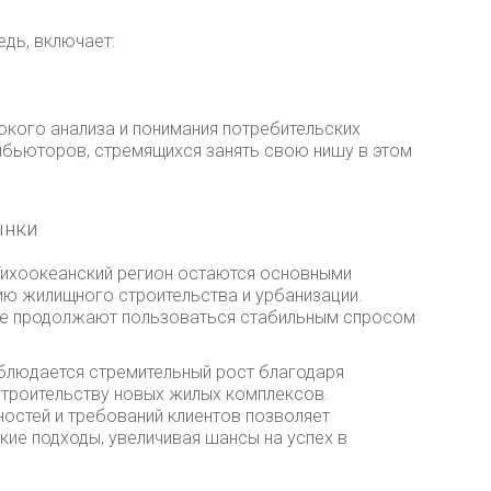
едь, включает:
окого анализа и понимания потребительских
рибьюторов, стремящихся занять свою нишу в этом
ынки
 Тихоокеанский регион остаются основными
ию жилищного строительства и урбанизации.
же продолжают пользоваться стабильным спросом
.
аблюдается стремительный рост благодаря
строительству новых жилых комплексов.
остей и требований клиентов позволяет
кие подходы, увеличивая шансы на успех в