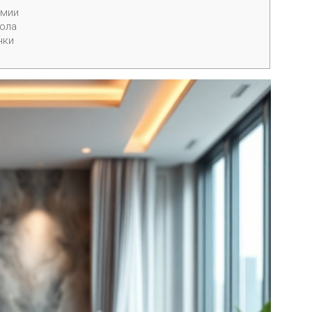
емии
ола
нки