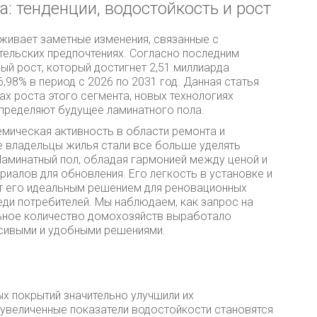
: тенденции, водостойкость и рост
живает заметные изменения, связанные с
тельских предпочтениях. Согласно последним
ый рост, который достигнет 2,51 миллиарда
,98% в период с 2026 по 2031 год. Данная статья
х роста этого сегмента, новых технологиях
определяют будущее ламинатного пола.
мическая активность в области ремонта и
е владельцы жилья стали все больше уделять
аминатный пол, обладая гармонией между ценой и
ериалов для обновления. Его легкость в установке и
ет его идеальным решением для реновационных
еди потребителей. Мы наблюдаем, как запрос на
льное количество домохозяйств выработало
сивыми и удобными решениями.
х покрытий значительно улучшили их
, увеличенные показатели водостойкости становятся