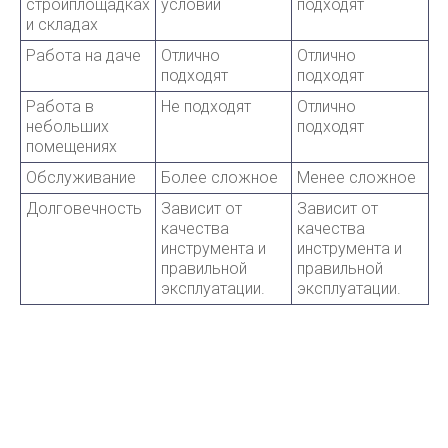
стройплощадках
условий
подходят
и складах
Работа на даче
Отлично
Отлично
подходят
подходят
Работа в
Не подходят
Отлично
небольших
подходят
помещениях
Обслуживание
Более сложное
Менее сложное
Долговечность
Зависит от
Зависит от
качества
качества
инструмента и
инструмента и
правильной
правильной
эксплуатации.
эксплуатации.