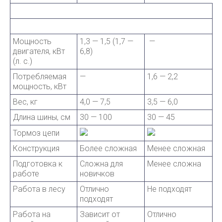
Мощность
1,3 — 1,5 (1,7 —
—
двигателя, кВт
6,8)
(л. с.)
Потребляемая
—
1,6 — 2,2
мощность, кВт
Вес, кг
4,0 — 7,5
3,5 — 6,0
Длина шины, см
30 — 100
30 — 45
Тормоз цепи
Конструкция
Более сложная
Менее сложная
Подготовка к
Сложна для
Менее сложна
работе
новичков
Работа в лесу
Отлично
Не подходят
подходят
Работа на
Зависит от
Отлично