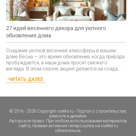
27 идей весеннего декора для уютного
обновления дома
Создание уютной весенней атмосферы в вашем
доме Весна — это время обновления, когда природа
пробуждается, а наши дома просят свежего
взгляда. В этом сезоне акцент делается на созда...
ЧИТАТЬ ДАЛЕЕ
© 2016 - 2026 Copyright
vsetke.ru
- Портал о строительстве,
ремонте и дизайне.
Авторское право. При любом использовании материалов
сайта, прямая активная гиперссылка на
vsetke.ru
обязательна.