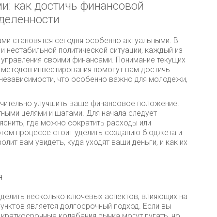
и: как достичь финансовой
еделенности
ми становятся сегодня особенно актуальными. В
и нестабильной политической ситуации, каждый из
я управления своими финансами. Понимание текущих
 методов инвестирования помогут вам достичь
независимости, что особенно важно для молодежи,
начительно улучшить ваше финансовое положение.
тными целями и шагами. Для начала следует
яснить, где можно сократить расходы или
этом процессе стоит уделить созданию бюджета и
ит вам увидеть, куда уходят ваши деньги, и как их
я
ыделить несколько ключевых аспектов, влияющих на
унктов является долгосрочный подход. Если вы
 краткосрочные колебания рынка могут пугать, но