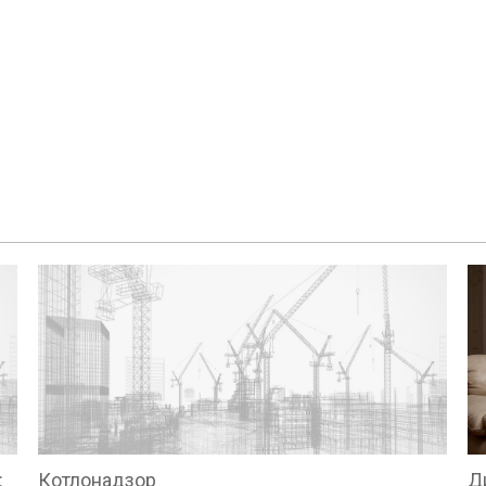
:
Котлонадзор
Д