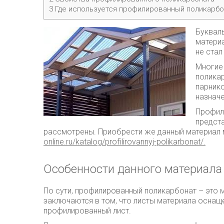
3
Где используется профилированный поликарбо
Буквал
матери
не стал
Многие
поликар
парнико
назначе
Профил
предст
рассмотрены. Приобрести же данный материал
online.ru/katalog/profilirovannyj-polikarbonat/
.
Особенности данного материала
По сути, профилированный поликарбонат – это 
заключаются в том, что листы материала оснащ
профилированный лист.