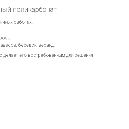
ный поликарбонат
ичных работах.
роек.
навесов, беседок, веранд.
о делает его востребованным для решения