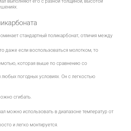
ал выполняют его с разной толщиной, высотой
ешениях.
ликарбоната
поминает стандартный поликарбонат, отличия между
то даже если воспользоваться молотком, то
мотью, которая выше по сравнению со
и любых погодных условиях. Он с легкостью
можно сгибать.
иал можно использовать в диапазоне температур от
росто и легко монтируется.