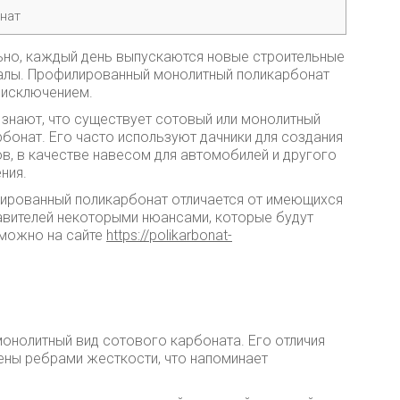
нат
ьно, каждый день выпускаются новые строительные
алы. Профилированный монолитный поликарбонат
 исключением.
 знают, что существует сотовый или монолитный
бонат. Его часто используют дачники для создания
в, в качестве навесом для автомобилей и другого
ния.
ированный поликарбонат отличается от имеющихся
авителей некоторыми нюансами, которые будут
 можно на сайте
https://polikarbonat-
монолитный вид сотового карбоната. Его отличия
ены ребрами жесткости, что напоминает