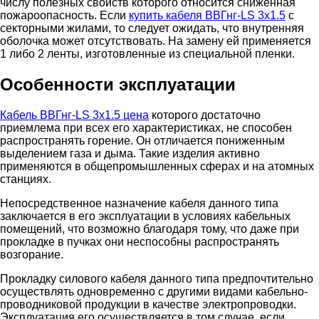
числу полезных свойств которого относится сниженная
пожароопасность. Если
купить кабеля ВВГнг-LS 3х1.5
с
секторными жилами, то следует ожидать, что внутренняя
оболочка может отсутствовать. На замену ей применяется
1 либо 2 ленты, изготовленные из специальной пленки.
Особенности эксплуатации
Кабель ВВГнг-LS 3х1.5 цена
которого достаточно
приемлема при всех его характеристиках, не способен
распространять горение. Он отличается пониженным
выделением газа и дыма. Такие изделия активно
применяются в общепромышленных сферах и на атомных
станциях.
Непосредственное назначение кабеля данного типа
заключается в его эксплуатации в условиях кабельных
помещений, что возможно благодаря тому, что даже при
прокладке в пучках они неспособны распространять
возгорание.
Прокладку силового кабеля данного типа предпочтительно
осуществлять одновременно с другими видами кабельно-
проводниковой продукции в качестве электропроводки.
Эксплуатация его осуществляется в том случае, если