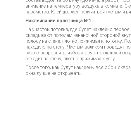
состав водой за 30 минут до начала работ. Про
внимание на температуру воздуха в комнате. Ск
параметра. Клей должен получиться густым и вя
Наклеивание полотнища №1
На участок потолка, где будет наклеено первое
складывают пополам изнаночной стороной внут
полосу на стене, плотно прижимая к потолку. П
находило на стену. Чистым валиком проводят по
нужно разровнять, избавиться от складок и во
заходит на стену, плотно прижимая к углу.
После того, как будут наклеены все обои, скво
окна лучше не открывать.