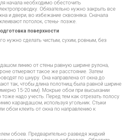
ля начала необходимо обесточить
лектропроводку. Обязательно нужно закрыть все
кна и двери, во избежание сквозняка. Сначала
клеивают потолок, стены- позже.
одготовка поверхности
го нужно сделать чистым, сухим, ровным, без
ндашом линию от стены равную ширине рулона,
ороне отмеряют такое же расстояние. Затем
роводят по шнуру. Она направлена от окна до
ают так, чтобы длина полотнищ была равной ширине
римерно 15-20 мм). Мокрые обои при высыхании
 тоже надо учесть. Перед тем как отрезать полосу
линию карандашом, используя угольник. Стыки
и обои клеить от окна по направлению к
елем обоев. Предварительно разведя жидкий