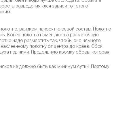
порции клея и воды лучше соблюдать. Обратите
орость разведения клея зависит от этого
зким.
 полотно, валиком наносят клеевой состав. Полотно
рь. Конец полотна помещают на разметочную
олотно надо разместить так, чтобы оно немного
 наклеенному полотну от центра до краев. Обои
здуха под ними. Продольную кромку обоев, которая
зняков не должно быть как минимум сутки. Поэтому