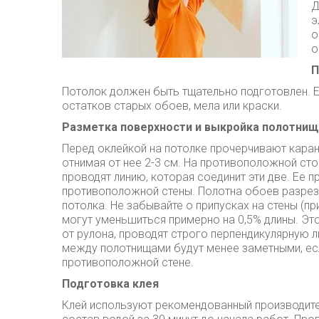
Д
э
о
о
П
Потолок должен быть тщательно подготовлен. Е
остатков старых обоев, мела или краски.
Разметка поверхности и выкройка полотнищ
Перед оклейкой на потолке прочерчивают кара
отнимая от нее 2-3 см. На противоположной ст
проводят линию, которая соединит эти две. Ее п
противоположной стены. Полотна обоев разрез
потолка. Не забывайте о припусках на стены (п
могут уменьшиться примерно на 0,5% длины. Это
от рулона, проводят строго перпендикулярную 
между полотнищами будут менее заметными, есл
противоположной стене.
Подготовка клея
Клей используют рекомендованный производит