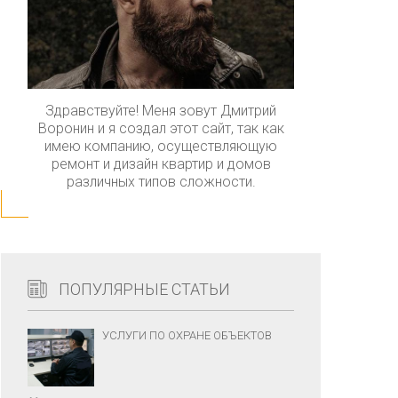
Здравствуйте! Меня зовут Дмитрий
Воронин и я создал этот сайт, так как
имею компанию, осуществляющую
ремонт и дизайн квартир и домов
различных типов сложности.
ПОПУЛЯРНЫЕ СТАТЬИ
УСЛУГИ ПО ОХРАНЕ ОБЪЕКТОВ