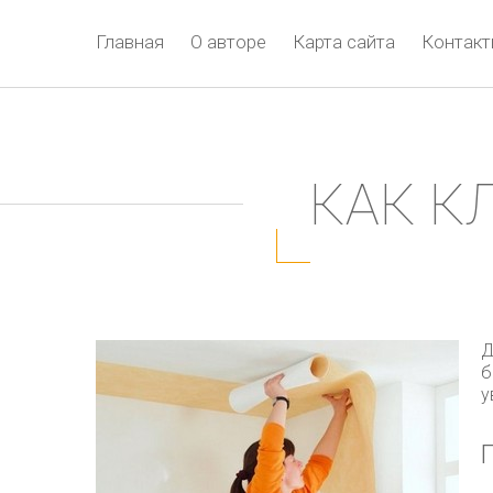
Главная
О авторе
Карта сайта
Контак
КАК К
Д
б
у