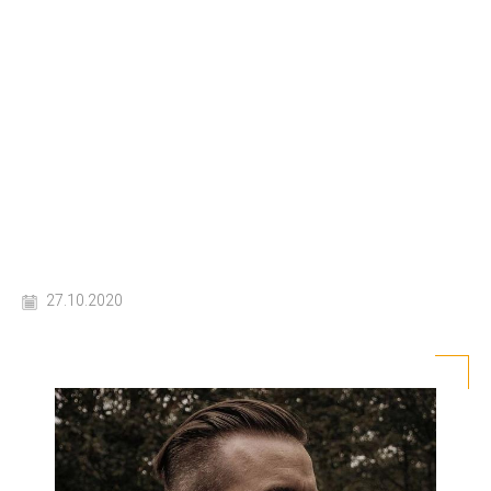
27.10.2020