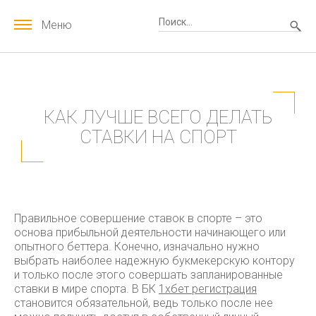
Меню
КАК ЛУЧШЕ ВСЕГО ДЕЛАТЬ
СТАВКИ НА СПОРТ
Правильное совершение ставок в спорте – это
основа прибыльной деятельности начинающего или
опытного беттера. Конечно, изначально нужно
выбрать наиболее надежную букмекерскую контору
и только после этого совершать запланированные
ставки в мире спорта. В БК
1хбет регистрация
становится обязательной, ведь только после нее