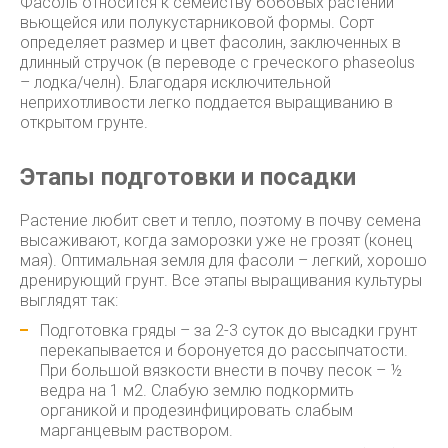
Фасоль относится к семейству бобовых растений
вьющейся или полукустарниковой формы. Сорт
определяет размер и цвет фасолин, заключенных в
длинный стручок (в переводе с греческого phaseolus
– лодка/челн).
Благодаря исключительной
неприхотливости легко поддается выращиванию в
открытом грунте.
Этапы подготовки и посадки
Растение любит свет и тепло, поэтому в почву семена
высаживают, когда заморозки уже не грозят (конец
мая). Оптимальная земля для фасоли – легкий, хорошо
дренирующий грунт. Все этапы выращивания культуры
выглядят так:
Подготовка гряды – за 2-3 суток до высадки грунт
перекапывается и боронуется до рассыпчатости.
При большой вязкости внести в почву песок – ½
ведра на 1 м2. Слабую землю подкормить
органикой и продезинфицировать слабым
марганцевым раствором.