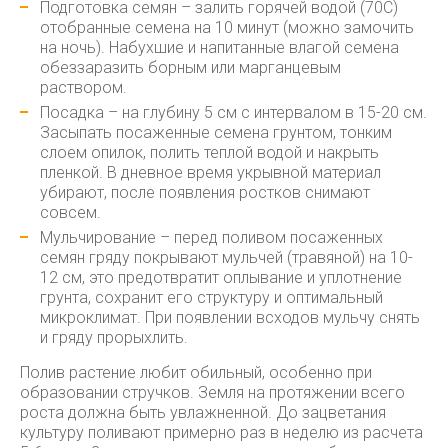
Подготовка семян – залить горячей водой (70С)
отобранные семена на 10 минут (можно замочить
на ночь). Набухшие и напитанные влагой семена
обеззаразить борным или марганцевым
раствором.
Посадка – на глубину 5 см с интервалом в 15-20 см.
Засыпать посаженные семена грунтом, тонким
слоем опилок, полить теплой водой и накрыть
пленкой. В дневное время укрывной материал
убирают, после появления ростков снимают
совсем.
Мульчирование – перед поливом посаженных
семян гряду покрывают мульчей (травяной) на 10-
12 см, это предотвратит оплывание и уплотнение
грунта, сохранит его структуру и оптимальный
микроклимат. При появлении всходов мульчу снять
и гряду прорыхлить.
Полив растение любит обильный, особенно при
образовании стручков. Земля на протяжении всего
роста должна быть увлажненной. До зацветания
культуру поливают примерно раз в неделю из расчета