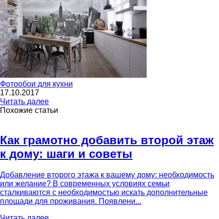
Фотообои для кухни
17.10.2017
Читать далее
Похожие статьи
Как грамотно добавить второй этаж
к дому: шаги и советы
Добавление второго этажа к вашему дому: необходимость
или желание? В современных условиях семьи
сталкиваются с необходимостью искать дополнительные
площади для проживания. Появлени...
Читать далее