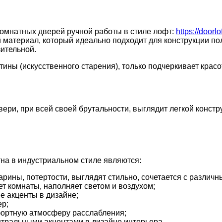
комнатных дверей ручной работы в стиле лофт:
https://doorl
материал, который идеально подходит для конструкции пол
зительной.
ины (искусственного старения), только подчеркивает красот
вери, при всей своей брутальности, выглядит легкой конс
а в индустриальном стиле являются:
рины, потертости, выглядят стильно, сочетается с различ
т комнаты, наполняет светом и воздухом;
е акценты в дизайне;
ер;
мфортную атмосферу расслабления;
ентральными акцентами в дизайне интерьера.