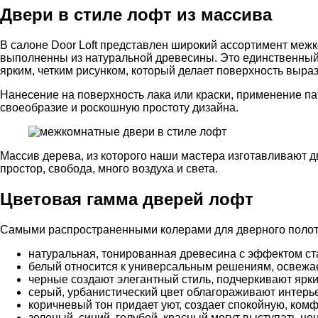
Двери в стиле лофт из массива
В салоне Door Loft представлен широкий ассортимент меж
выполненны из натуральной древесины. Это единственный 
ярким, четким рисунком, который делает поверхность выра
Нанесение на поверхность лака или краски, применение пат
своеобразие и роскошную простоту дизайна.
Массив дерева, из которого наши мастера изготавливают д
простор, свобода, много воздуха и света.
Цветовая гамма дверей лофт
Самыми распространенными колерами для дверного полотн
натуральная, тонированная древесина с эффектом ста
белый относится к универсальным решениям, освежае
черные создают элегантный стиль, подчеркивают ярки
серый, урбанистический цвет облагораживают интерь
коричневый тон придает уют, создает спокойную, ко
зеленый, синий, голубой, красный могут выступать ц