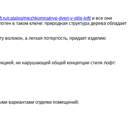
oft.ru/catalog/mezhkomnatnye-dveri-v-stile-loft/
и все они
отен в таком ключе: природная структура дерева обладает
у волокон, а легкая потертость, придает изделию
трукцией, не нарушающей общей концепции стиля лофт:
ными вариантами отделки помещений;