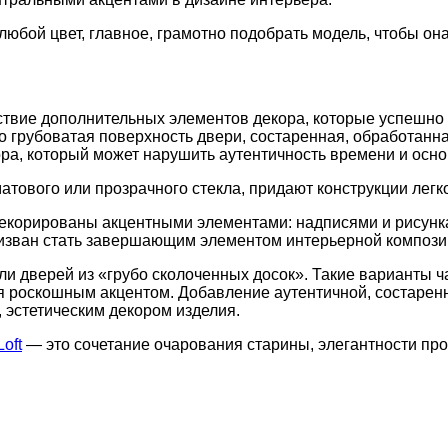
любой цвет, главное, грамотно подобрать модель, чтобы о
твие дополнительных элементов декора, которые успешно з
 грубоватая поверхность двери, состаренная, обработанна
ра, который может нарушить аутентичность времени и осно
тового или прозрачного стекла, придают конструкции легко
декорированы акцентными элементами: надписями и рисун
призван стать завершающим элементом интерьерной компози
ли дверей из «грубо сколоченных досок». Такие варианты 
я роскошным акцентом. Добавление аутентичной, состаренн
 эстетическим декором изделия.
Loft
— это сочетание очарования старины, элегантности про