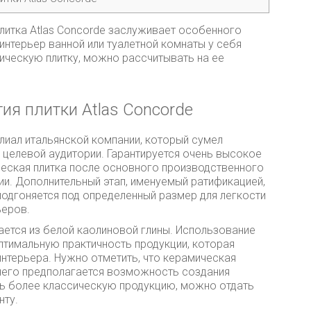
литка Atlas Concorde заслуживает особенного
 интерьер ванной или туалетной комнаты у себя
ическую плитку, можно рассчитывать на ее
ия плитки Atlas Concorde
илиал итальянской компании, который сумел
целевой аудитории. Гарантируется очень высокое
ческая плитка после основного производственного
и. Дополнительный этап, именуемый ратификацией,
подгоняется под определенный размер для легкости
ьеров.
дается из белой каолиновой глины. Использование
птимальную практичность продукции, которая
интерьера. Нужно отметить, что керамическая
 чего предполагается возможность создания
ть более классическую продукцию, можно отдать
нту.