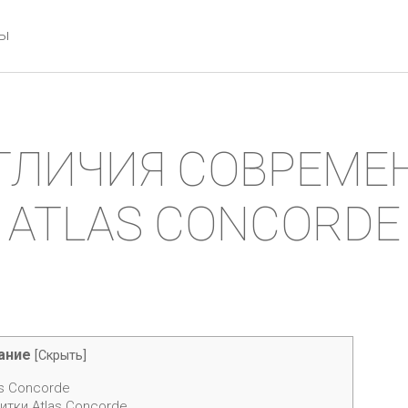
ты
ТЛИЧИЯ СОВРЕМЕ
ATLAS CONCORDE
ание
[
Скрыть
]
s Concorde
тки Atlas Concorde