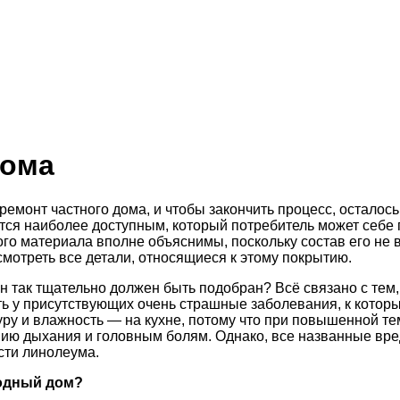
дома
 ремонт частного дома, и чтобы закончить процесс, осталос
тся наиболее доступным, который потребитель может себе 
этого материала вполне объяснимы, поскольку состав его не
смотреть все детали, относящиеся к этому покрытию.
н так тщательно должен быть подобран? Всё связано с тем,
ть у присутствующих очень страшные заболевания, к котор
уру и влажность — на кухне, потому что при повышенной т
нию дыхания и головным болям. Однако, все названные вр
сти линолеума.
родный дом?