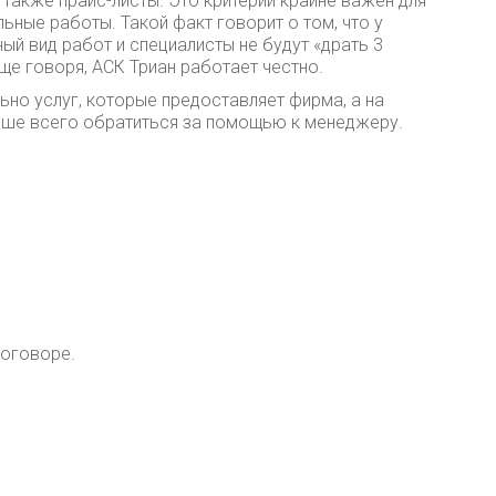
также прайс-листы. Это критерий крайне важен для
ьные работы. Такой факт говорит о том, что у
й вид работ и специалисты не будут «драть 3
е говоря, АСК Триан работает честно.
ьно услуг, которые предоставляет фирма, а на
чше всего обратиться за помощью к менеджеру.
договоре.