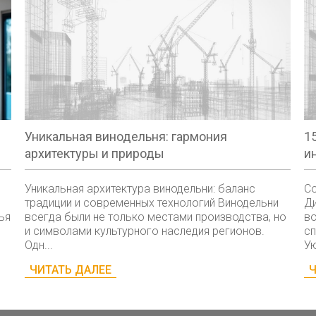
Уникальная винодельня: гармония
1
архитектуры и природы
и
Уникальная архитектура винодельни: баланс
Со
традиции и современных технологий Винодельни
Ди
ья
всегда были не только местами производства, но
во
и символами культурного наследия регионов.
сп
Одн...
Ую
ЧИТАТЬ ДАЛЕЕ
Ч