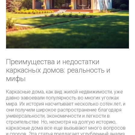
Преимущества и недостатки
каркасных домов: реальность и
мифы
Каркасные дома, как вид жилой недвижимости, уже
давно завоевали популярность во многих уголках
мира. Их история насчитывает несколько сотен лет, и
они получили широкое распространение благодаря
универсальности, экономичности и легкости в
строительстве. Но, несмотря на долгую историю,
каркасные дома все еще вызывают много вопросов
и споров. Эта статья предлагает углубленный анализ