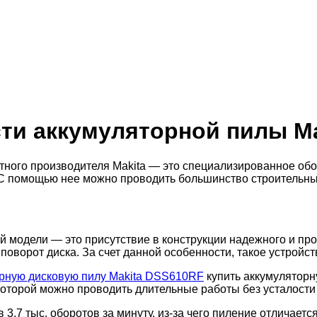
ти аккумуляторной пилы M
тного производителя Makita — это специализированное о
С помощью нее можно проводить большинство строительных
 модели — это присутствие в конструкции надежного и про
поворот диска. За счет данной особенности, такое устройс
орную дисковую пилу Makita DSS610RF
купить аккумуляторн
оторой можно проводить длительные работы без усталости
,7 тыс. оборотов за минуту, из-за чего пиление отличаетс