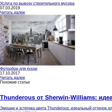
Услуга по вывозу строительного мусора
07.03.2019
Читать далее
Фотообои для кухни
17.10.2017
Читать далее
Похожие статьи
Thunderous от Sherwin-Williams: ид
Эмоции и эстетика цвета Thunderous: идеальный оттенок д