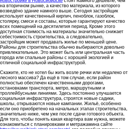
новостройке в Новосибирске
стоят намного дешевле, чем
на вторичном рынке, а качество материала, из которого
возведёно здание намного выше. Сегодня застройщик
использует качественный кирпич, пеноблок, газоблок,
столярку, смеси и составы, которые гарантируют качество
всех помещений на десятилетия период. Кроме этого
доступная стоимость на материалы значительно снижает
себестоимость строительства, а следовательно,
застройщик может продавать жилье по меньшей цене.
Районы для строительства обычно выбираются довольно
привлекательные. Это может быть или центральная часть
города или спальные районы с хорошей экологией и
отличной социальной инфраструктурой.
Скажите, кто не хотел бы жить возле речки или недалеко от
лесного массива? Да ещё в том случае, если район
полностью обеспечен качественными дорогами,
остановками транспорта, метро, маршрутными и
троллейбусными линиями. Здесь постоянно улучшается
социальная инфраструктура, строятся новые садики,
школы, открываются новые кампании. Жильё, особенно
если оно приобретено на начальных этапах строительства,
значительно ниже, чем уже после сдачи готового объекта.
Для того, чтобы понять какая квартира вам нужна, можете
ознакомиться с планировками и метражамина сайте