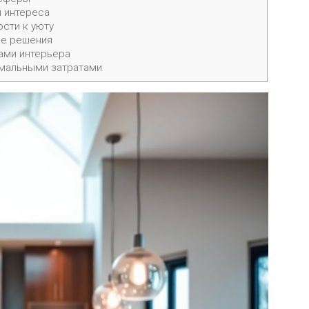
и интереса
сти к уюту
ые решения
ами интерьера
имальными затратами