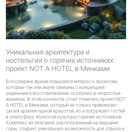
Уникальная архитектура и
ностальгия о горячих источниках:
проект NOT A HOTEL в Минками
В последнее время повысился интерес к проектам,
которые так или иначе связаны с концепцией
уединения и восстановления, особенно в непростые
времена. В этом контексте стоит отметить проект NOT
A HOTEL в Минками, который не только привлекает
своей архитектурной красотой, но и погружает гостей
в атмосферу японской культуры горячих источников.
Комплекс из пяти вилл, расположенный на вершине
горы, создает уникальную возможность для отдыха и