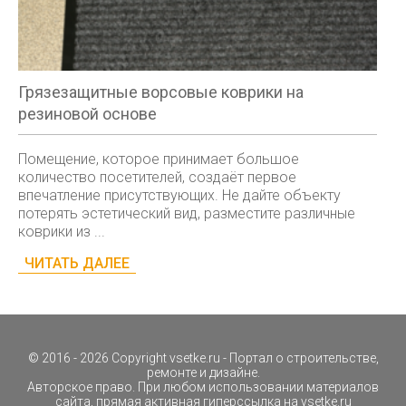
Грязезащитные ворсовые коврики на
резиновой основе
Помещение, которое принимает большое
количество посетителей, создаёт первое
впечатление присутствующих. Не дайте объекту
потерять эстетический вид, разместите различные
коврики из ...
ЧИТАТЬ ДАЛЕЕ
© 2016 - 2026 Copyright
vsetke.ru
- Портал о строительстве,
ремонте и дизайне.
Авторское право. При любом использовании материалов
сайта, прямая активная гиперссылка на
vsetke.ru