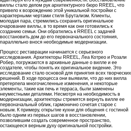
виллы стало делом рук архитектурного бюро RREEL, что
привело к возрождению этой уникальной постройки с
характерными чертами стиля Брутализм. Клиенты,
молодая пара, стремились сохранить оригинальное
очарование виллы, в то время как они готовились к
созданию семьи. Они обратились к RREEL с задачей
восстановить дом до его первоначального состояния,
параллельно внося необходимые модернизации.
Процесс реставрации начинается с серьезного
исследования. Архитекторы RREEL, Леа Котрео и Розали
Робер, погружаются в архивные данные о вилле и ее
создателе, чтобы понять их оригинальное видение. Это
исследование стало основой для принятия всех творческих
решений. В ходе процесса они выявили, что до них вилла
претерпела многочисленные изменения, и некоторые
элементы, такие как печь и терраса, были заменены
неуместными деталями. Несмотря на необходимость в
модернизации, архитекторы стремятся вернуть вилле ее
первоначальный облик, гармонично сочетая старое с
новым. К примеру, открытие кухни для общения с гостиной
было одним из первых шагов в восстановлении,
позволившим создать современное пространство,
остающееся верным духу оригинальной постройки.