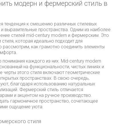
нить модерн и фермерский стиль в
я тенденция к смешению различных стилевых
е и выразительные пространства. Одним из наиболее
ение стилей mid-century modern и фермерским. Это
 стиля, которая идеально подходит для
о рассмотрим, как грамотно соединить элементы
омфорта.
понимания каждого из них. Mid-century modern
снованный на функциональности, чистых линиях и
е черты этого стиля включают геометрические
 открытых пространствах. В свою очередь,
и уют, благодаря использованию натуральных
ализаций. Фермерский стиль отличается
арами и акцентом на ручное производство.
здать гармоничное пространство, сочетающее
ими ощущение уюта.
ермерского стиля