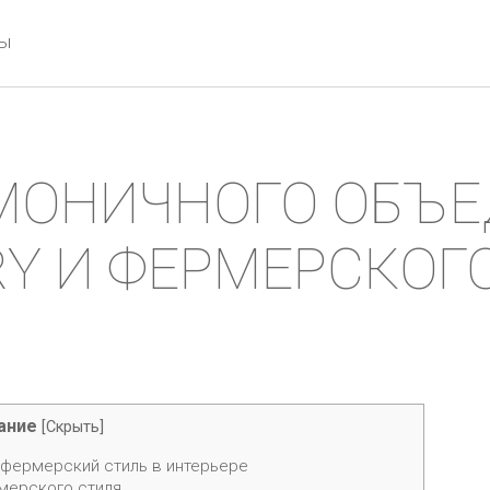
ты
МОНИЧНОГО ОБЪЕ
Y И ФЕРМЕРСКОГ
ание
[
Скрыть
]
 фермерский стиль в интерьере
рмерского стиля