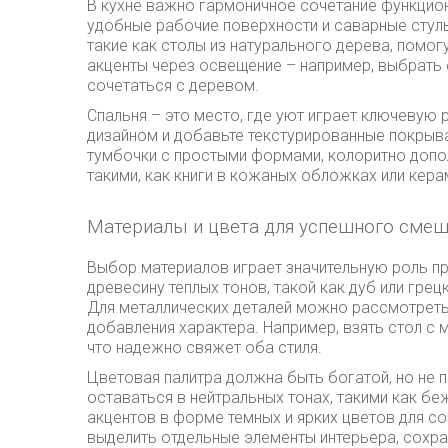
В кухне важно гармоничное сочетание функцион
удобные рабочие поверхности и саварные стуль
такие как столы из натурального дерева, помо
акценты через освещение – например, выбрать
сочетаться с деревом.
Спальня – это место, где уют играет ключевую 
дизайном и добавьте текстурированные покрыв
тумбочки с простыми формами, колоритно допо
такими, как книги в кожаных обложках или кера
Материалы и цвета для успешного сме
Выбор материалов играет значительную роль п
древесину теплых тонов, такой как дуб или гре
Для металлических деталей можно рассмотреть
добавления характера. Например, взять стол с
что надежно свяжет оба стиля.
Цветовая палитра должна быть богатой, но не
оставаться в нейтральных тонах, такими как б
акцентов в форме темных и ярких цветов для с
выделить отдельные элементы интерьера, сохра