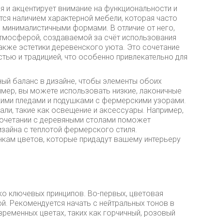
я и акцентирует внимание на функциональности и
тся наличием характерной мебели, которая часто
е минималистичными формами. В отличие от него,
атмосферой, создаваемой за счёт использования
также эстетики деревенского уюта. Это сочетание
тью и традицией, что особенно привлекательно для
ный баланс в дизайне, чтобы элементы обоих
имер, вы можете использовать низкие, лаконичные
кими пледами и подушками с фермерскими узорами.
али, такие как освещение и аксессуары. Например,
сочетании с деревяными столами поможет
зайна с теплотой фермерского стиля.
нкам цветов, которые придадут вашему интерьеру
ко ключевых принципов. Во-первых, цветовая
й. Рекомендуется начать с нейтральных тонов в
временных цветах, таких как горчичный, розовый