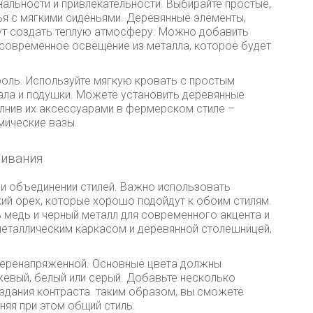
альности и привлекательности. Выбирайте простые,
я с мягкими сиденьями. Деревянные элементы,
гут создать теплую атмосферу. Можно добавить
 современное освещение из металла, которое будет
роль. Используйте мягкую кровать с простым
ала и подушки. Можете установить деревянные
лнив их аксессуарами в фермерском стиле –
мические вазы.
шивания
ри объединении стилей. Важно использовать
цкий орех, которые хорошо подойдут к обоим стилям.
 медь и черный металл для современного акцента и
 металлическим каркасом и деревянной столешницей,
 перенапряженной. Основные цвета должны
ежевый, белый или серый. Добавьте несколько
оздания контраста. таким образом, вы сможете
няя при этом общий стиль.