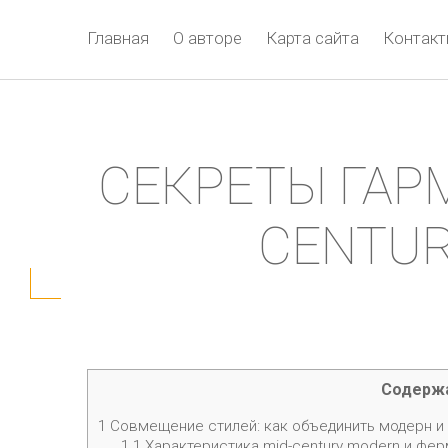
Главная
О авторе
Карта сайта
Контак
СЕКРЕТЫ ГАР
CENTUR
Содерж
1
Совмещение стилей: как объединить модерн и
1.1
Характеристика mid-century modern и фе