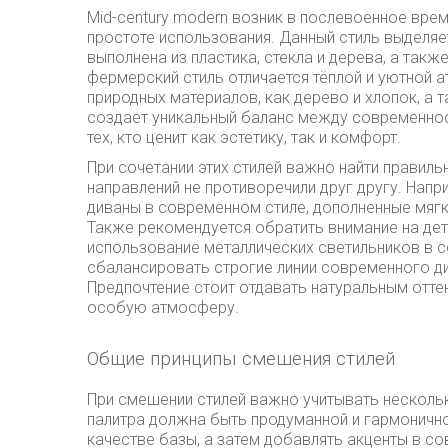
Mid-century modern возник в послевоенное врем
простоте использования. Данный стиль выделяе
выполнена из пластика, стекла и дерева, а такж
фермерский стиль отличается тёплой и уютной 
природных материалов, как дерево и хлопок, а 
создает уникальный баланс между современнос
тех, кто ценит как эстетику, так и комфорт.
При сочетании этих стилей важно найти правиль
направлений не противоречили друг другу. Напр
диваны в современном стиле, дополненные мяг
Также рекомендуется обратить внимание на дет
использование металлических светильников в 
сбалансировать строгие линии современного ди
Предпочтение стоит отдавать натуральным отте
особую атмосферу.
Общие принципы смешения стилей
При смешении стилей важно учитывать несколь
палитра должна быть продуманной и гармонично
качестве базы, а затем добавлять акценты в со