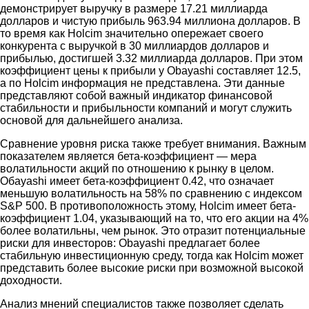
демонстрирует выручку в размере 17.21 миллиарда
долларов и чистую прибыль 963.94 миллиона долларов. В
то время как Holcim значительно опережает своего
конкурента с выручкой в 30 миллиардов долларов и
прибылью, достигшей 3.32 миллиарда долларов. При этом
коэффициент цены к прибыли у Obayashi составляет 12.5,
а по Holcim информация не представлена. Эти данные
представляют собой важный индикатор финансовой
стабильности и прибыльности компаний и могут служить
основой для дальнейшего анализа.
Сравнение уровня риска также требует внимания. Важным
показателем является бета-коэффициент — мера
волатильности акций по отношению к рынку в целом.
Обayashi имеет бета-коэффициент 0.42, что означает
меньшую волатильность на 58% по сравнению с индексом
S&P 500. В противоположность этому, Holcim имеет бета-
коэффициент 1.04, указывающий на то, что его акции на 4%
более волатильны, чем рынок. Это отразит потенциальные
риски для инвесторов: Obayashi предлагает более
стабильную инвестиционную среду, тогда как Holcim может
представить более высокие риски при возможной высокой
доходности.
Анализ мнений специалистов также позволяет сделать