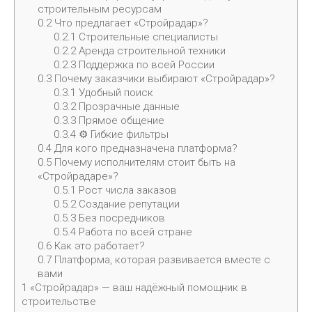
строительным ресурсам
0.2
Что предлагает «Стройрадар»?
0.2.1
Строительные специалисты
0.2.2
Аренда строительной техники
0.2.3
Поддержка по всей России
0.3
Почему заказчики выбирают «Стройрадар»?
0.3.1
Удобный поиск
0.3.2
Прозрачные данные
0.3.3
Прямое общение
0.3.4
⚙ Гибкие фильтры
0.4
Для кого предназначена платформа?
0.5
Почему исполнителям стоит быть на
«Стройрадаре»?
0.5.1
Рост числа заказов
0.5.2
Создание репутации
0.5.3
Без посредников
0.5.4
Работа по всей стране
0.6
Как это работает?
0.7
Платформа, которая развивается вместе с
вами
1
«Стройрадар» — ваш надёжный помощник в
строительстве