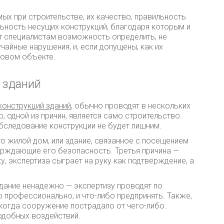
ых при строительстве, их качество, правильность
льность несущих конструкций, благодаря которым и
ет специалистам возможность определить, не
айные нарушения, и, если допущены, как их
отовом объекте.
у зданий
конструкций зданий
, обычно проводят в нескольких
, одной из причин, является само строительство.
обследование конструкции не будет лишним.
то жилой дом, или здание, связанное с посещением
рждающие его безопасность. Третья причина —
, экспертиза сыграет на руку как подтверждение, а
здание ненадежно — экспертизу проводят по
 профессионально, и что-либо предпринять. Также,
 когда сооружение пострадало от чего-либо.
подобных воздействий.