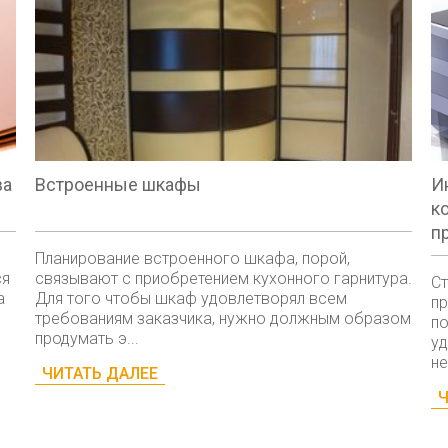
ва
Встроенные шкафы
И
к
п
Планирование встроенного шкафа, порой,
ся
связывают с приобретением кухонного гарнитура.
Ст
а
Для того чтобы шкаф удовлетворял всем
пр
требованиям заказчика, нужно должным образом
по
продумать э...
уд
не
ЧИТАТЬ ДАЛЕЕ
Ч