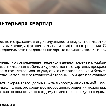
интерьера квартир
ой, но и отражением индивидуальности владельцев квартир
красивые вещи, а функциональные и комфортные решения. С
к недвижимости предлагает шикарные варианты жилья, и пр
очным, но современные тенденции делают акцент на комбин
как антикварная мебель и художественные картины, прекра
лого комплекса, можно увидеть как строгие черные и белы
во не только с эстетической стороны, но и для практичных
та, скорее всего, должна быть многофункциональной. Это 
родах. Например, среди востребованных решений можно выд
ва, важно помнить, что каждому помещению следует создава
вления