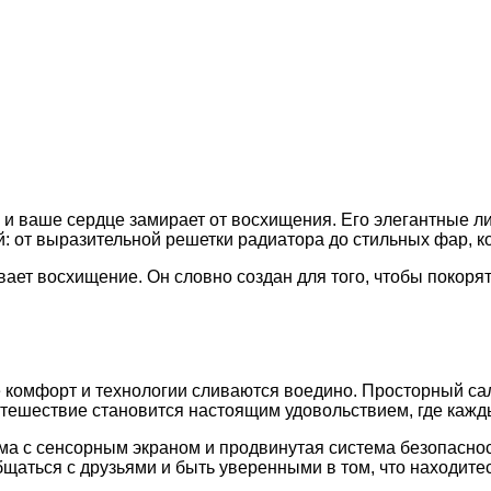
, и ваше сердце замирает от восхищения. Его элегантные 
 от выразительной решетки радиатора до стильных фар, ко
ает восхищение. Он словно создан для того, чтобы покорят
где комфорт и технологии сливаются воедино. Просторный с
утешествие становится настоящим удовольствием, где кажды
а с сенсорным экраном и продвинутая система безопасност
аться с друзьями и быть уверенными в том, что находитес