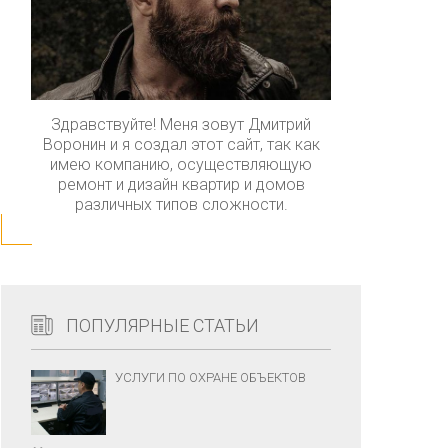
Здравствуйте! Меня зовут Дмитрий
Воронин и я создал этот сайт, так как
имею компанию, осуществляющую
ремонт и дизайн квартир и домов
различных типов сложности.
ПОПУЛЯРНЫЕ СТАТЬИ
УСЛУГИ ПО ОХРАНЕ ОБЪЕКТОВ