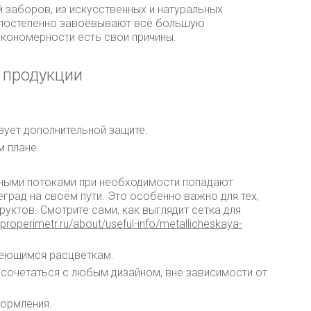
 заборов, из искусственных и натуральных
 постепенно завоёвывают всё большую
акономерности есть свои причины.
 продукции
вует дополнительной защите.
м плане.
шными потоками при необходимости попадают
еград на своём пути. Это особенно важно для тех,
уктов. Смотрите сами, как выглядит сетка для
a.properimetr.ru/about/useful-info/metallicheskaya-
меющимся расцветкам.
сочетаться с любым дизайном, вне зависимости от
формления.