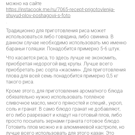
можно на сайте
https://instacook.me/ru/7065-recept-prigotovlenija-
shuyud-plov-poshagovii-s-foto
.
Традиционно для приготовления риса может
использоваться либо говядина, либо свинина. В
данном случае необходимо использовать мю именно
бараньи голяшки. Понадобится примерно 5-6 штук.
Что касается риса, то здесь лучше не экономить,
приобретая недорогой вид крупы. Лучше всего
приобретать рис сорта «жасмин». Для приготовления
плова для всей семь понадобится примерно 0,5 кг
такого риса.
Кроме этого, для приготовления ароматного блюда
обязательно нужно использовать топлёное
сливочное масло, много пряностей и специй., укроп,
соль и гранат. В само блюдо гранат не добавляют,
его либо разрезают и кладут на готовый плов, либо
просто посыпать зернами граната готовое блюдо.
Готовить плов можно и в алюминиевой кастрюле, но
лучше всего использовать для этого казан. Это