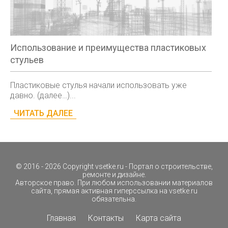
Использование и преимущества пластиковых
стульев
Пластиковые стулья начали использовать уже
давно. (далее…)...
ЧИТАТЬ ДАЛЕЕ
© 2016 - 2026 Copyright
vsetke.ru
- Портал о строительстве,
ремонте и дизайне.
Авторское право. При любом использовании материалов
сайта, прямая активная гиперссылка на
vsetke.ru
обязательна.
Главная
Контакты
Карта сайта